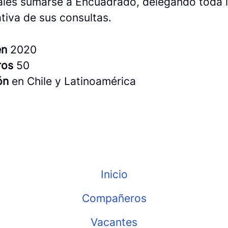
ales sumarse a Encuadrado, delegando toda l
tiva de sus consultas.
en
2020
ros
50
ión
en Chile y Latinoamérica
Inicio
Compañeros
Vacantes