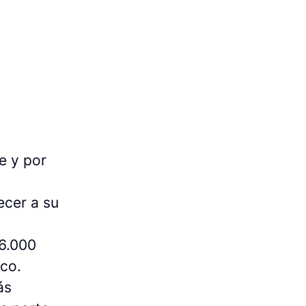
e y por
ecer a su
6.000
ico.
ás