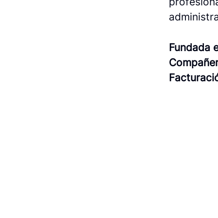
profesion
administra
Fundada 
Compañe
Facturac