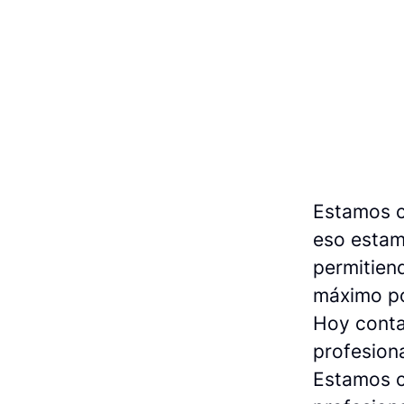
Estamos c
eso estam
permitien
máximo po
Hoy conta
profesiona
Estamos c