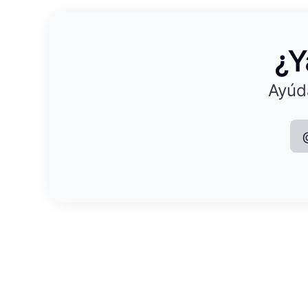
¿Y
Ayúd