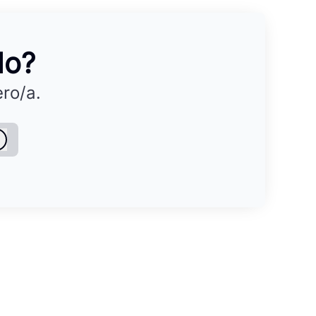
do?
ro/a.
Iniciar sesión